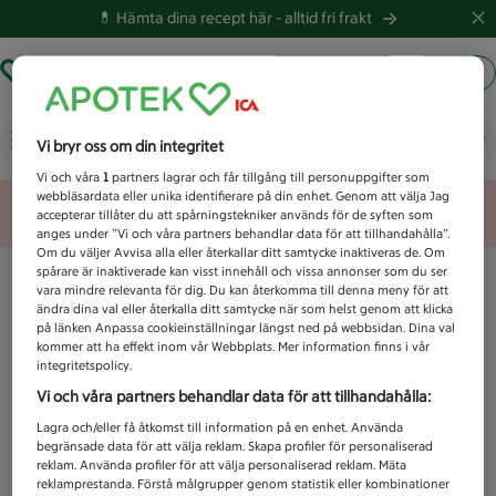
💊 Hämta dina recept här -
alltid fri frakt
Hämta ut recept
Logga in
Vad letar du efter idag?
Vi bryr oss om din integritet
Vi och våra
1
partners lagrar och får tillgång till personuppgifter som
webbläsardata eller unika identifierare på din enhet. Genom att välja Jag
Unknown error
accepterar tillåter du att spårningstekniker används för de syften som
anges under ”Vi och våra partners behandlar data för att tillhandahålla”.
Om du väljer Avvisa alla eller återkallar ditt samtycke inaktiveras de. Om
spårare är inaktiverade kan visst innehåll och vissa annonser som du ser
vara mindre relevanta för dig. Du kan återkomma till denna meny för att
ändra dina val eller återkalla ditt samtycke när som helst genom att klicka
på länken Anpassa cookieinställningar längst ned på webbsidan. Dina val
kommer att ha effekt inom vår Webbplats. Mer information finns i vår
integritetspolicy.
Vi och våra partners behandlar data för att tillhandahålla:
Lagra och/eller få åtkomst till information på en enhet. Använda
begränsade data för att välja reklam. Skapa profiler för personaliserad
reklam. Använda profiler för att välja personaliserad reklam. Mäta
reklamprestanda. Förstå målgrupper genom statistik eller kombinationer