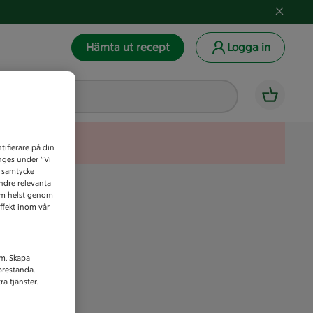
Hämta ut recept
Logga in
tifierare på din
anges under ”Vi
t samtycke
indre relevanta
som helst genom
ffekt inom vår
am. Skapa
prestanda.
a tjänster.