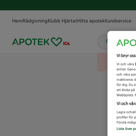
Hem
Rådgivning
Klubb Hjärtat
Hitta apotek
Kundservice
Vad letar
Vi bryr os
Vi och våra
enhet. Genom
och våra par
inaktiveras 
för dig. Du 
att klicka p
Webbplats. M
Vi och vår
Lagra och/el
profiler för
Förstå målgr
Lista över p