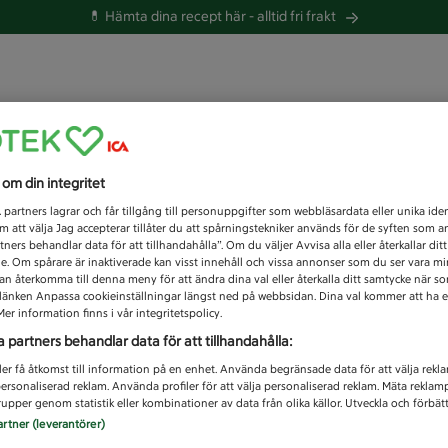
💊 Hämta dina recept här -
alltid fri frakt
 du efter idag?
s om din integritet
Unknown error
1
partners lagrar och får tillgång till personuppgifter som webbläsardata eller unika iden
 att välja Jag accepterar tillåter du att spårningstekniker används för de syften som 
tners behandlar data för att tillhandahålla”. Om du väljer Avvisa alla eller återkallar dit
de. Om spårare är inaktiverade kan visst innehåll och vissa annonser som du ser vara m
kan återkomma till denna meny för att ändra dina val eller återkalla ditt samtycke när 
å länken Anpassa cookieinställningar längst ned på webbsidan. Dina val kommer att ha e
er information finns i vår integritetspolicy.
a partners behandlar data för att tillhandahålla:
ler få åtkomst till information på en enhet. Använda begränsade data för att välja rekl
 personaliserad reklam. Använda profiler för att välja personaliserad reklam. Mäta reklam
upper genom statistik eller kombinationer av data från olika källor. Utveckla och förbättr
artner (leverantörer)