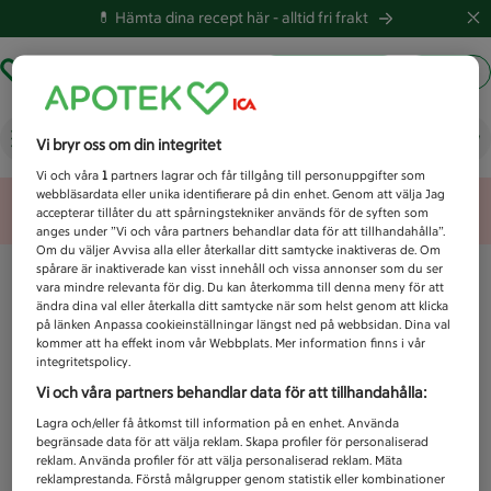
💊 Hämta dina recept här -
alltid fri frakt
Hämta ut recept
Logga in
Vad letar du efter idag?
Vi bryr oss om din integritet
Vi och våra
1
partners lagrar och får tillgång till personuppgifter som
webbläsardata eller unika identifierare på din enhet. Genom att välja Jag
Unknown error
accepterar tillåter du att spårningstekniker används för de syften som
anges under ”Vi och våra partners behandlar data för att tillhandahålla”.
Om du väljer Avvisa alla eller återkallar ditt samtycke inaktiveras de. Om
spårare är inaktiverade kan visst innehåll och vissa annonser som du ser
vara mindre relevanta för dig. Du kan återkomma till denna meny för att
ändra dina val eller återkalla ditt samtycke när som helst genom att klicka
på länken Anpassa cookieinställningar längst ned på webbsidan. Dina val
kommer att ha effekt inom vår Webbplats. Mer information finns i vår
integritetspolicy.
Vi och våra partners behandlar data för att tillhandahålla:
Lagra och/eller få åtkomst till information på en enhet. Använda
begränsade data för att välja reklam. Skapa profiler för personaliserad
reklam. Använda profiler för att välja personaliserad reklam. Mäta
reklamprestanda. Förstå målgrupper genom statistik eller kombinationer