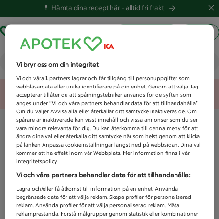
💊 Hämta dina recept här -
alltid fri frakt
Hämta ut recept
Logga in
Vad letar du efter idag?
Vi bryr oss om din integritet
Vi och våra
1
partners lagrar och får tillgång till personuppgifter som
webbläsardata eller unika identifierare på din enhet. Genom att välja Jag
Unknown error
accepterar tillåter du att spårningstekniker används för de syften som
anges under ”Vi och våra partners behandlar data för att tillhandahålla”.
Om du väljer Avvisa alla eller återkallar ditt samtycke inaktiveras de. Om
spårare är inaktiverade kan visst innehåll och vissa annonser som du ser
vara mindre relevanta för dig. Du kan återkomma till denna meny för att
ändra dina val eller återkalla ditt samtycke när som helst genom att klicka
på länken Anpassa cookieinställningar längst ned på webbsidan. Dina val
kommer att ha effekt inom vår Webbplats. Mer information finns i vår
integritetspolicy.
Vi och våra partners behandlar data för att tillhandahålla:
Lagra och/eller få åtkomst till information på en enhet. Använda
begränsade data för att välja reklam. Skapa profiler för personaliserad
reklam. Använda profiler för att välja personaliserad reklam. Mäta
reklamprestanda. Förstå målgrupper genom statistik eller kombinationer