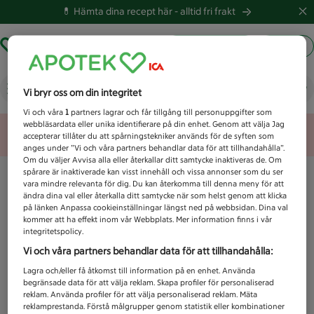
💊 Hämta dina recept här -
alltid fri frakt
Hämta ut recept
Logga in
Vad letar du efter idag?
Vi bryr oss om din integritet
Vi och våra
1
partners lagrar och får tillgång till personuppgifter som
webbläsardata eller unika identifierare på din enhet. Genom att välja Jag
Unknown error
accepterar tillåter du att spårningstekniker används för de syften som
anges under ”Vi och våra partners behandlar data för att tillhandahålla”.
Om du väljer Avvisa alla eller återkallar ditt samtycke inaktiveras de. Om
spårare är inaktiverade kan visst innehåll och vissa annonser som du ser
vara mindre relevanta för dig. Du kan återkomma till denna meny för att
ändra dina val eller återkalla ditt samtycke när som helst genom att klicka
på länken Anpassa cookieinställningar längst ned på webbsidan. Dina val
kommer att ha effekt inom vår Webbplats. Mer information finns i vår
integritetspolicy.
Vi och våra partners behandlar data för att tillhandahålla:
Lagra och/eller få åtkomst till information på en enhet. Använda
begränsade data för att välja reklam. Skapa profiler för personaliserad
reklam. Använda profiler för att välja personaliserad reklam. Mäta
reklamprestanda. Förstå målgrupper genom statistik eller kombinationer