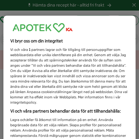
💊 Hämta dina recept här -
alltid fri frakt
Hämta ut recept
Logga in
Vad letar du efter idag?
Vi bryr oss om din integritet
Vi och våra
1
partners lagrar och får tillgång till personuppgifter som
webbläsardata eller unika identifierare på din enhet. Genom att välja Jag
Unknown error
accepterar tillåter du att spårningstekniker används för de syften som
anges under ”Vi och våra partners behandlar data för att tillhandahålla”.
Om du väljer Avvisa alla eller återkallar ditt samtycke inaktiveras de. Om
spårare är inaktiverade kan visst innehåll och vissa annonser som du ser
vara mindre relevanta för dig. Du kan återkomma till denna meny för att
ändra dina val eller återkalla ditt samtycke när som helst genom att klicka
på länken Anpassa cookieinställningar längst ned på webbsidan. Dina val
kommer att ha effekt inom vår Webbplats. Mer information finns i vår
integritetspolicy.
Vi och våra partners behandlar data för att tillhandahålla:
Lagra och/eller få åtkomst till information på en enhet. Använda
begränsade data för att välja reklam. Skapa profiler för personaliserad
reklam. Använda profiler för att välja personaliserad reklam. Mäta
reklamprestanda. Förstå målgrupper genom statistik eller kombinationer