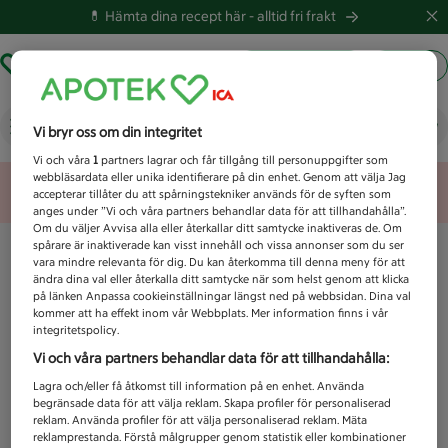
💊 Hämta dina recept här -
alltid fri frakt
Hämta ut recept
Logga in
Vad letar du efter idag?
Vi bryr oss om din integritet
Vi och våra
1
partners lagrar och får tillgång till personuppgifter som
webbläsardata eller unika identifierare på din enhet. Genom att välja Jag
Unknown error
accepterar tillåter du att spårningstekniker används för de syften som
anges under ”Vi och våra partners behandlar data för att tillhandahålla”.
Om du väljer Avvisa alla eller återkallar ditt samtycke inaktiveras de. Om
spårare är inaktiverade kan visst innehåll och vissa annonser som du ser
vara mindre relevanta för dig. Du kan återkomma till denna meny för att
ändra dina val eller återkalla ditt samtycke när som helst genom att klicka
på länken Anpassa cookieinställningar längst ned på webbsidan. Dina val
kommer att ha effekt inom vår Webbplats. Mer information finns i vår
integritetspolicy.
Vi och våra partners behandlar data för att tillhandahålla:
Lagra och/eller få åtkomst till information på en enhet. Använda
begränsade data för att välja reklam. Skapa profiler för personaliserad
reklam. Använda profiler för att välja personaliserad reklam. Mäta
reklamprestanda. Förstå målgrupper genom statistik eller kombinationer