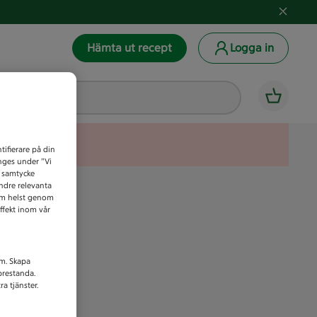
Hämta ut recept
Logga in
tifierare på din
anges under ”Vi
t samtycke
indre relevanta
som helst genom
ffekt inom vår
am. Skapa
prestanda.
a tjänster.