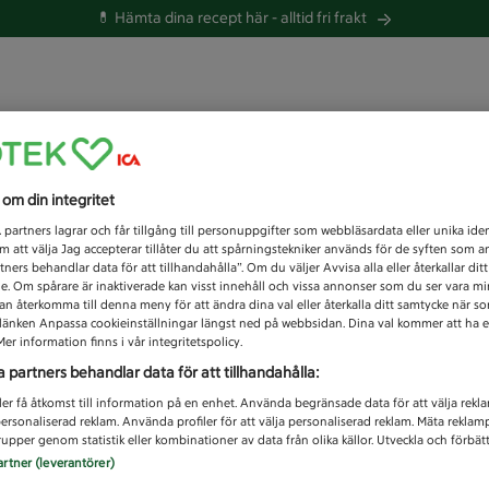
💊 Hämta dina recept här -
alltid fri frakt
 du efter idag?
s om din integritet
Unknown error
1
partners lagrar och får tillgång till personuppgifter som webbläsardata eller unika iden
 att välja Jag accepterar tillåter du att spårningstekniker används för de syften som 
tners behandlar data för att tillhandahålla”. Om du väljer Avvisa alla eller återkallar dit
de. Om spårare är inaktiverade kan visst innehåll och vissa annonser som du ser vara m
kan återkomma till denna meny för att ändra dina val eller återkalla ditt samtycke när 
å länken Anpassa cookieinställningar längst ned på webbsidan. Dina val kommer att ha e
er information finns i vår integritetspolicy.
a partners behandlar data för att tillhandahålla:
ler få åtkomst till information på en enhet. Använda begränsade data för att välja rekl
 personaliserad reklam. Använda profiler för att välja personaliserad reklam. Mäta reklam
upper genom statistik eller kombinationer av data från olika källor. Utveckla och förbättr
artner (leverantörer)