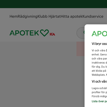
Hem
Rådgivning
Klubb Hjärtat
Hitta apotek
Kundservice
Vad letar
Vi bryr os
Vi och våra
enhet. Genom
och våra par
inaktiveras 
för dig. Du 
att klicka p
Webbplats. M
Vi och vår
Lagra och/el
profiler för
Förstå målgr
Lista över p