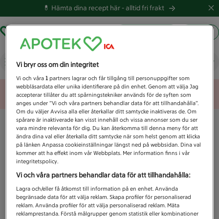
💊 Hämta dina recept här -
alltid fri frakt
Hämta ut recept
Logga in
Vad letar du efter idag?
Vi bryr oss om din integritet
Vi och våra
1
partners lagrar och får tillgång till personuppgifter som
webbläsardata eller unika identifierare på din enhet. Genom att välja Jag
Unknown error
accepterar tillåter du att spårningstekniker används för de syften som
anges under ”Vi och våra partners behandlar data för att tillhandahålla”.
Om du väljer Avvisa alla eller återkallar ditt samtycke inaktiveras de. Om
spårare är inaktiverade kan visst innehåll och vissa annonser som du ser
vara mindre relevanta för dig. Du kan återkomma till denna meny för att
ändra dina val eller återkalla ditt samtycke när som helst genom att klicka
på länken Anpassa cookieinställningar längst ned på webbsidan. Dina val
kommer att ha effekt inom vår Webbplats. Mer information finns i vår
integritetspolicy.
Vi och våra partners behandlar data för att tillhandahålla:
Lagra och/eller få åtkomst till information på en enhet. Använda
begränsade data för att välja reklam. Skapa profiler för personaliserad
reklam. Använda profiler för att välja personaliserad reklam. Mäta
reklamprestanda. Förstå målgrupper genom statistik eller kombinationer