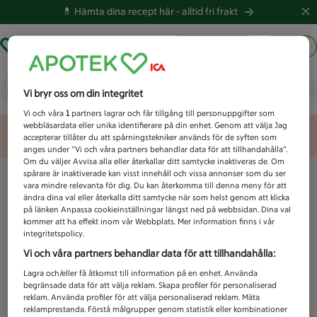
💊 Hämta dina recept här -
alltid fri frakt
Hämta ut recept
Logga in
Vad letar du efter idag?
Vi bryr oss om din integritet
Vi och våra
1
partners lagrar och får tillgång till personuppgifter som
webbläsardata eller unika identifierare på din enhet. Genom att välja Jag
Unknown error
accepterar tillåter du att spårningstekniker används för de syften som
anges under ”Vi och våra partners behandlar data för att tillhandahålla”.
Om du väljer Avvisa alla eller återkallar ditt samtycke inaktiveras de. Om
spårare är inaktiverade kan visst innehåll och vissa annonser som du ser
vara mindre relevanta för dig. Du kan återkomma till denna meny för att
ändra dina val eller återkalla ditt samtycke när som helst genom att klicka
på länken Anpassa cookieinställningar längst ned på webbsidan. Dina val
kommer att ha effekt inom vår Webbplats. Mer information finns i vår
integritetspolicy.
Vi och våra partners behandlar data för att tillhandahålla:
Lagra och/eller få åtkomst till information på en enhet. Använda
begränsade data för att välja reklam. Skapa profiler för personaliserad
reklam. Använda profiler för att välja personaliserad reklam. Mäta
reklamprestanda. Förstå målgrupper genom statistik eller kombinationer