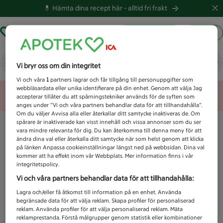
💊 Hämta dina recept här -
alltid fri frakt
Hämta ut recept
Logga in
Vad letar du efter idag?
Vi bryr oss om din integritet
Vi och våra
1
partners lagrar och får tillgång till personuppgifter som
webbläsardata eller unika identifierare på din enhet. Genom att välja Jag
Unknown error
accepterar tillåter du att spårningstekniker används för de syften som
anges under ”Vi och våra partners behandlar data för att tillhandahålla”.
Om du väljer Avvisa alla eller återkallar ditt samtycke inaktiveras de. Om
spårare är inaktiverade kan visst innehåll och vissa annonser som du ser
vara mindre relevanta för dig. Du kan återkomma till denna meny för att
ändra dina val eller återkalla ditt samtycke när som helst genom att klicka
på länken Anpassa cookieinställningar längst ned på webbsidan. Dina val
kommer att ha effekt inom vår Webbplats. Mer information finns i vår
integritetspolicy.
Vi och våra partners behandlar data för att tillhandahålla:
Lagra och/eller få åtkomst till information på en enhet. Använda
begränsade data för att välja reklam. Skapa profiler för personaliserad
reklam. Använda profiler för att välja personaliserad reklam. Mäta
reklamprestanda. Förstå målgrupper genom statistik eller kombinationer