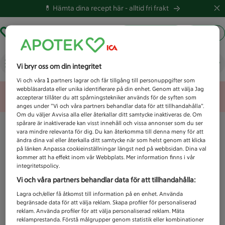
💊 Hämta dina recept här -
alltid fri frakt
Hämta ut recept
Logga in
Vad letar du efter idag?
Vi bryr oss om din integritet
Vi och våra
1
partners lagrar och får tillgång till personuppgifter som
webbläsardata eller unika identifierare på din enhet. Genom att välja Jag
Unknown error
accepterar tillåter du att spårningstekniker används för de syften som
anges under ”Vi och våra partners behandlar data för att tillhandahålla”.
Om du väljer Avvisa alla eller återkallar ditt samtycke inaktiveras de. Om
spårare är inaktiverade kan visst innehåll och vissa annonser som du ser
vara mindre relevanta för dig. Du kan återkomma till denna meny för att
ändra dina val eller återkalla ditt samtycke när som helst genom att klicka
på länken Anpassa cookieinställningar längst ned på webbsidan. Dina val
kommer att ha effekt inom vår Webbplats. Mer information finns i vår
integritetspolicy.
Vi och våra partners behandlar data för att tillhandahålla:
Lagra och/eller få åtkomst till information på en enhet. Använda
begränsade data för att välja reklam. Skapa profiler för personaliserad
reklam. Använda profiler för att välja personaliserad reklam. Mäta
reklamprestanda. Förstå målgrupper genom statistik eller kombinationer