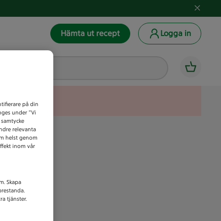
Hämta ut recept
Logga in
tifierare på din
anges under ”Vi
t samtycke
indre relevanta
som helst genom
ffekt inom vår
am. Skapa
prestanda.
a tjänster.