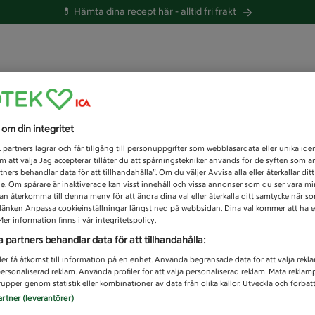
💊 Hämta dina recept här -
alltid fri frakt
 du efter idag?
s om din integritet
Unknown error
1
partners lagrar och får tillgång till personuppgifter som webbläsardata eller unika iden
 att välja Jag accepterar tillåter du att spårningstekniker används för de syften som 
tners behandlar data för att tillhandahålla”. Om du väljer Avvisa alla eller återkallar dit
de. Om spårare är inaktiverade kan visst innehåll och vissa annonser som du ser vara m
kan återkomma till denna meny för att ändra dina val eller återkalla ditt samtycke när 
å länken Anpassa cookieinställningar längst ned på webbsidan. Dina val kommer att ha e
er information finns i vår integritetspolicy.
a partners behandlar data för att tillhandahålla:
ler få åtkomst till information på en enhet. Använda begränsade data för att välja rekl
 personaliserad reklam. Använda profiler för att välja personaliserad reklam. Mäta reklam
upper genom statistik eller kombinationer av data från olika källor. Utveckla och förbättr
artner (leverantörer)