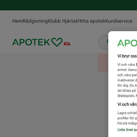
Hem
Rådgivning
Klubb Hjärtat
Hitta apotek
Kundservice
Vad letar
Vi bryr os
Vi och våra
enhet. Genom
och våra par
inaktiveras 
för dig. Du 
att klicka p
Webbplats. M
Vi och vår
Lagra och/el
profiler för
Förstå målgr
Lista över p