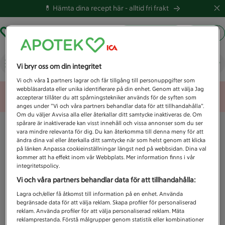
💊 Hämta dina recept här -
alltid fri frakt
Hämta ut recept
Logga in
Vad letar du efter idag?
Vi bryr oss om din integritet
Vi och våra
1
partners lagrar och får tillgång till personuppgifter som
webbläsardata eller unika identifierare på din enhet. Genom att välja Jag
Unknown error
accepterar tillåter du att spårningstekniker används för de syften som
anges under ”Vi och våra partners behandlar data för att tillhandahålla”.
Om du väljer Avvisa alla eller återkallar ditt samtycke inaktiveras de. Om
spårare är inaktiverade kan visst innehåll och vissa annonser som du ser
vara mindre relevanta för dig. Du kan återkomma till denna meny för att
ändra dina val eller återkalla ditt samtycke när som helst genom att klicka
på länken Anpassa cookieinställningar längst ned på webbsidan. Dina val
kommer att ha effekt inom vår Webbplats. Mer information finns i vår
integritetspolicy.
Vi och våra partners behandlar data för att tillhandahålla:
Lagra och/eller få åtkomst till information på en enhet. Använda
begränsade data för att välja reklam. Skapa profiler för personaliserad
reklam. Använda profiler för att välja personaliserad reklam. Mäta
reklamprestanda. Förstå målgrupper genom statistik eller kombinationer