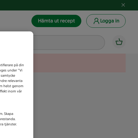
Hämta ut recept
Logga in
tifierare på din
anges under ”Vi
t samtycke
indre relevanta
som helst genom
ffekt inom vår
am. Skapa
prestanda.
a tjänster.