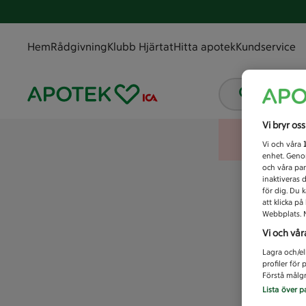
Hem
Rådgivning
Klubb Hjärtat
Hitta apotek
Kundservice
Vad letar
Vi bryr os
Vi och våra
enhet. Genom
och våra par
inaktiveras 
för dig. Du 
att klicka p
Webbplats. M
Vi och vår
Lagra och/el
profiler för
Förstå målgr
Lista över p