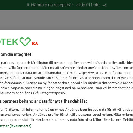
💊 Hämta dina recept här -
alltid fri frakt
 du efter idag?
s om din integritet
Unknown error
1
partners lagrar och får tillgång till personuppgifter som webbläsardata eller unika iden
 att välja Jag accepterar tillåter du att spårningstekniker används för de syften som 
tners behandlar data för att tillhandahålla”. Om du väljer Avvisa alla eller återkallar dit
de. Om spårare är inaktiverade kan visst innehåll och vissa annonser som du ser vara m
kan återkomma till denna meny för att ändra dina val eller återkalla ditt samtycke när 
å länken Anpassa cookieinställningar längst ned på webbsidan. Dina val kommer att ha e
er information finns i vår integritetspolicy.
a partners behandlar data för att tillhandahålla:
ler få åtkomst till information på en enhet. Använda begränsade data för att välja rekl
 personaliserad reklam. Använda profiler för att välja personaliserad reklam. Mäta reklam
upper genom statistik eller kombinationer av data från olika källor. Utveckla och förbättr
artner (leverantörer)