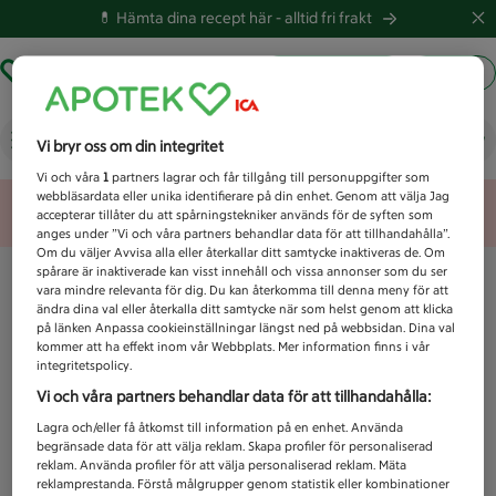
💊 Hämta dina recept här -
alltid fri frakt
Hämta ut recept
Logga in
Vad letar du efter idag?
Vi bryr oss om din integritet
Vi och våra
1
partners lagrar och får tillgång till personuppgifter som
webbläsardata eller unika identifierare på din enhet. Genom att välja Jag
Unknown error
accepterar tillåter du att spårningstekniker används för de syften som
anges under ”Vi och våra partners behandlar data för att tillhandahålla”.
Om du väljer Avvisa alla eller återkallar ditt samtycke inaktiveras de. Om
spårare är inaktiverade kan visst innehåll och vissa annonser som du ser
vara mindre relevanta för dig. Du kan återkomma till denna meny för att
ändra dina val eller återkalla ditt samtycke när som helst genom att klicka
på länken Anpassa cookieinställningar längst ned på webbsidan. Dina val
kommer att ha effekt inom vår Webbplats. Mer information finns i vår
integritetspolicy.
Vi och våra partners behandlar data för att tillhandahålla:
Lagra och/eller få åtkomst till information på en enhet. Använda
begränsade data för att välja reklam. Skapa profiler för personaliserad
reklam. Använda profiler för att välja personaliserad reklam. Mäta
reklamprestanda. Förstå målgrupper genom statistik eller kombinationer