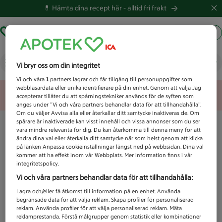
💊 Hämta dina recept här -
alltid fri frakt
Hämta ut recept
Logga in
Vad letar du efter idag?
Vi bryr oss om din integritet
Vi och våra
1
partners lagrar och får tillgång till personuppgifter som
webbläsardata eller unika identifierare på din enhet. Genom att välja Jag
Unknown error
accepterar tillåter du att spårningstekniker används för de syften som
anges under ”Vi och våra partners behandlar data för att tillhandahålla”.
Om du väljer Avvisa alla eller återkallar ditt samtycke inaktiveras de. Om
spårare är inaktiverade kan visst innehåll och vissa annonser som du ser
vara mindre relevanta för dig. Du kan återkomma till denna meny för att
ändra dina val eller återkalla ditt samtycke när som helst genom att klicka
på länken Anpassa cookieinställningar längst ned på webbsidan. Dina val
kommer att ha effekt inom vår Webbplats. Mer information finns i vår
integritetspolicy.
Vi och våra partners behandlar data för att tillhandahålla:
Lagra och/eller få åtkomst till information på en enhet. Använda
begränsade data för att välja reklam. Skapa profiler för personaliserad
reklam. Använda profiler för att välja personaliserad reklam. Mäta
reklamprestanda. Förstå målgrupper genom statistik eller kombinationer