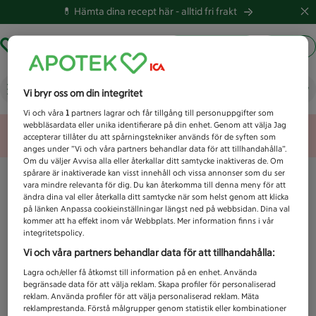
💊 Hämta dina recept här -
alltid fri frakt
Hämta ut recept
Logga in
Vad letar du efter idag?
Vi bryr oss om din integritet
Vi och våra
1
partners lagrar och får tillgång till personuppgifter som
webbläsardata eller unika identifierare på din enhet. Genom att välja Jag
Unknown error
accepterar tillåter du att spårningstekniker används för de syften som
anges under ”Vi och våra partners behandlar data för att tillhandahålla”.
Om du väljer Avvisa alla eller återkallar ditt samtycke inaktiveras de. Om
spårare är inaktiverade kan visst innehåll och vissa annonser som du ser
vara mindre relevanta för dig. Du kan återkomma till denna meny för att
ändra dina val eller återkalla ditt samtycke när som helst genom att klicka
på länken Anpassa cookieinställningar längst ned på webbsidan. Dina val
kommer att ha effekt inom vår Webbplats. Mer information finns i vår
integritetspolicy.
Vi och våra partners behandlar data för att tillhandahålla:
Lagra och/eller få åtkomst till information på en enhet. Använda
begränsade data för att välja reklam. Skapa profiler för personaliserad
reklam. Använda profiler för att välja personaliserad reklam. Mäta
reklamprestanda. Förstå målgrupper genom statistik eller kombinationer