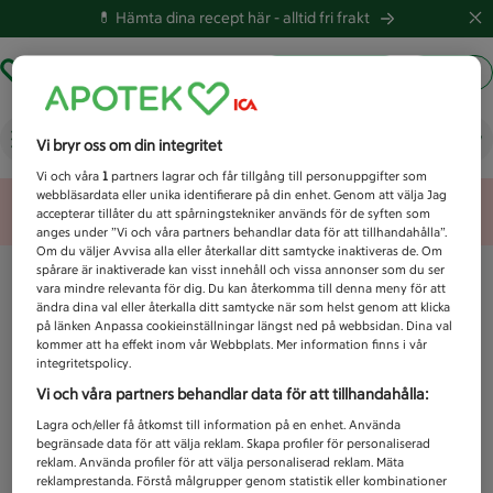
💊 Hämta dina recept här -
alltid fri frakt
Hämta ut recept
Logga in
Vad letar du efter idag?
Vi bryr oss om din integritet
Vi och våra
1
partners lagrar och får tillgång till personuppgifter som
webbläsardata eller unika identifierare på din enhet. Genom att välja Jag
Unknown error
accepterar tillåter du att spårningstekniker används för de syften som
anges under ”Vi och våra partners behandlar data för att tillhandahålla”.
Om du väljer Avvisa alla eller återkallar ditt samtycke inaktiveras de. Om
spårare är inaktiverade kan visst innehåll och vissa annonser som du ser
vara mindre relevanta för dig. Du kan återkomma till denna meny för att
ändra dina val eller återkalla ditt samtycke när som helst genom att klicka
på länken Anpassa cookieinställningar längst ned på webbsidan. Dina val
kommer att ha effekt inom vår Webbplats. Mer information finns i vår
integritetspolicy.
Vi och våra partners behandlar data för att tillhandahålla:
Lagra och/eller få åtkomst till information på en enhet. Använda
begränsade data för att välja reklam. Skapa profiler för personaliserad
reklam. Använda profiler för att välja personaliserad reklam. Mäta
reklamprestanda. Förstå målgrupper genom statistik eller kombinationer