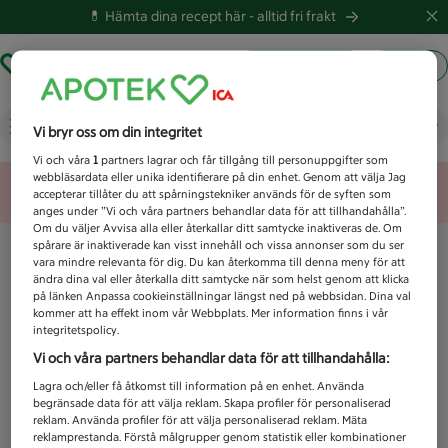
💊 Hämta dina recept här -
alltid fri frakt
Hämta ut recept
Logga in
Vad letar du efter idag?
Vi bryr oss om din integritet
Vi och våra
1
partners lagrar och får tillgång till personuppgifter som
webbläsardata eller unika identifierare på din enhet. Genom att välja Jag
Unknown error
accepterar tillåter du att spårningstekniker används för de syften som
anges under ”Vi och våra partners behandlar data för att tillhandahålla”.
Om du väljer Avvisa alla eller återkallar ditt samtycke inaktiveras de. Om
spårare är inaktiverade kan visst innehåll och vissa annonser som du ser
vara mindre relevanta för dig. Du kan återkomma till denna meny för att
ändra dina val eller återkalla ditt samtycke när som helst genom att klicka
på länken Anpassa cookieinställningar längst ned på webbsidan. Dina val
kommer att ha effekt inom vår Webbplats. Mer information finns i vår
integritetspolicy.
Vi och våra partners behandlar data för att tillhandahålla:
Lagra och/eller få åtkomst till information på en enhet. Använda
begränsade data för att välja reklam. Skapa profiler för personaliserad
reklam. Använda profiler för att välja personaliserad reklam. Mäta
reklamprestanda. Förstå målgrupper genom statistik eller kombinationer