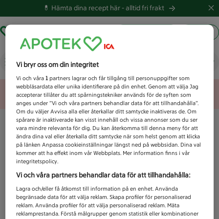
💊 Hämta dina recept här -
alltid fri frakt
Hämta ut recept
Logga in
Vad letar du efter idag?
Vi bryr oss om din integritet
Vi och våra
1
partners lagrar och får tillgång till personuppgifter som
webbläsardata eller unika identifierare på din enhet. Genom att välja Jag
Unknown error
accepterar tillåter du att spårningstekniker används för de syften som
anges under ”Vi och våra partners behandlar data för att tillhandahålla”.
Om du väljer Avvisa alla eller återkallar ditt samtycke inaktiveras de. Om
spårare är inaktiverade kan visst innehåll och vissa annonser som du ser
vara mindre relevanta för dig. Du kan återkomma till denna meny för att
ändra dina val eller återkalla ditt samtycke när som helst genom att klicka
på länken Anpassa cookieinställningar längst ned på webbsidan. Dina val
kommer att ha effekt inom vår Webbplats. Mer information finns i vår
integritetspolicy.
Vi och våra partners behandlar data för att tillhandahålla:
Lagra och/eller få åtkomst till information på en enhet. Använda
begränsade data för att välja reklam. Skapa profiler för personaliserad
reklam. Använda profiler för att välja personaliserad reklam. Mäta
reklamprestanda. Förstå målgrupper genom statistik eller kombinationer