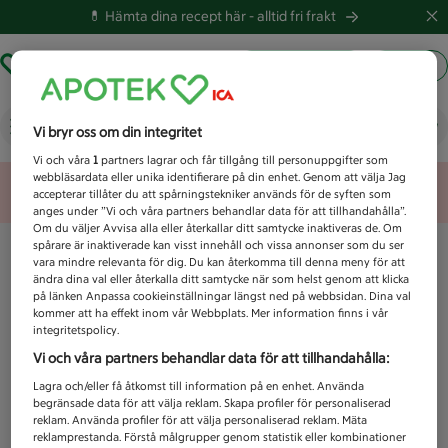
💊 Hämta dina recept här -
alltid fri frakt
Hämta ut recept
Logga in
Vad letar du efter idag?
Vi bryr oss om din integritet
Vi och våra
1
partners lagrar och får tillgång till personuppgifter som
webbläsardata eller unika identifierare på din enhet. Genom att välja Jag
Unknown error
accepterar tillåter du att spårningstekniker används för de syften som
anges under ”Vi och våra partners behandlar data för att tillhandahålla”.
Om du väljer Avvisa alla eller återkallar ditt samtycke inaktiveras de. Om
spårare är inaktiverade kan visst innehåll och vissa annonser som du ser
vara mindre relevanta för dig. Du kan återkomma till denna meny för att
ändra dina val eller återkalla ditt samtycke när som helst genom att klicka
på länken Anpassa cookieinställningar längst ned på webbsidan. Dina val
kommer att ha effekt inom vår Webbplats. Mer information finns i vår
integritetspolicy.
Vi och våra partners behandlar data för att tillhandahålla:
Lagra och/eller få åtkomst till information på en enhet. Använda
begränsade data för att välja reklam. Skapa profiler för personaliserad
reklam. Använda profiler för att välja personaliserad reklam. Mäta
reklamprestanda. Förstå målgrupper genom statistik eller kombinationer