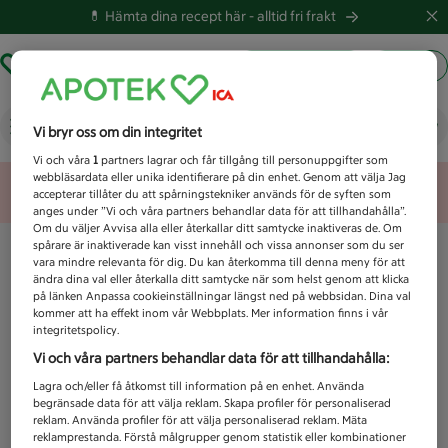
💊 Hämta dina recept här -
alltid fri frakt
Hämta ut recept
Logga in
Vad letar du efter idag?
Vi bryr oss om din integritet
Vi och våra
1
partners lagrar och får tillgång till personuppgifter som
webbläsardata eller unika identifierare på din enhet. Genom att välja Jag
Unknown error
accepterar tillåter du att spårningstekniker används för de syften som
anges under ”Vi och våra partners behandlar data för att tillhandahålla”.
Om du väljer Avvisa alla eller återkallar ditt samtycke inaktiveras de. Om
spårare är inaktiverade kan visst innehåll och vissa annonser som du ser
vara mindre relevanta för dig. Du kan återkomma till denna meny för att
ändra dina val eller återkalla ditt samtycke när som helst genom att klicka
på länken Anpassa cookieinställningar längst ned på webbsidan. Dina val
kommer att ha effekt inom vår Webbplats. Mer information finns i vår
integritetspolicy.
Vi och våra partners behandlar data för att tillhandahålla:
Lagra och/eller få åtkomst till information på en enhet. Använda
begränsade data för att välja reklam. Skapa profiler för personaliserad
reklam. Använda profiler för att välja personaliserad reklam. Mäta
reklamprestanda. Förstå målgrupper genom statistik eller kombinationer