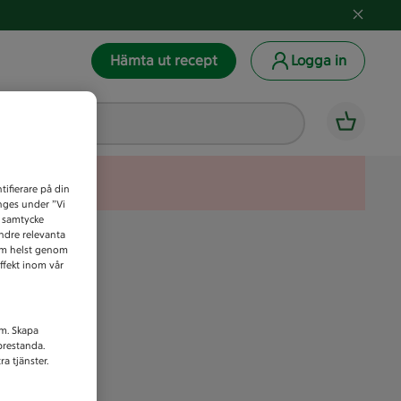
Hämta ut recept
Logga in
tifierare på din
anges under ”Vi
t samtycke
indre relevanta
som helst genom
ffekt inom vår
am. Skapa
prestanda.
a tjänster.