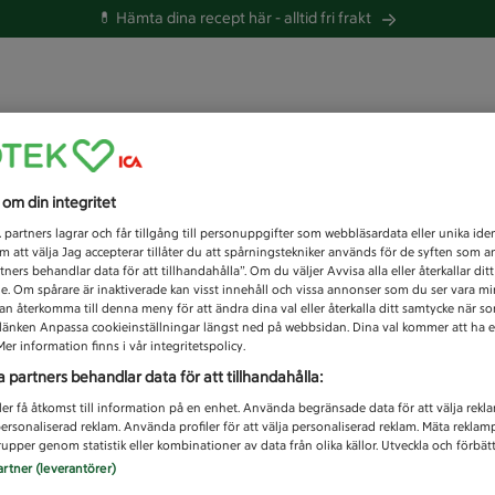
💊 Hämta dina recept här -
alltid fri frakt
 du efter idag?
s om din integritet
Unknown error
1
partners lagrar och får tillgång till personuppgifter som webbläsardata eller unika iden
 att välja Jag accepterar tillåter du att spårningstekniker används för de syften som 
tners behandlar data för att tillhandahålla”. Om du väljer Avvisa alla eller återkallar dit
de. Om spårare är inaktiverade kan visst innehåll och vissa annonser som du ser vara m
kan återkomma till denna meny för att ändra dina val eller återkalla ditt samtycke när 
å länken Anpassa cookieinställningar längst ned på webbsidan. Dina val kommer att ha e
er information finns i vår integritetspolicy.
a partners behandlar data för att tillhandahålla:
ler få åtkomst till information på en enhet. Använda begränsade data för att välja rekl
 personaliserad reklam. Använda profiler för att välja personaliserad reklam. Mäta reklam
upper genom statistik eller kombinationer av data från olika källor. Utveckla och förbättr
artner (leverantörer)