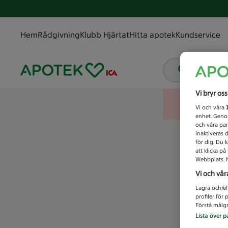
Hem
Rådgivning
Klubb Hjärtat
Hitta apotek
Kundservice
Vad letar
Vi bryr os
Vi och våra
enhet. Genom
och våra par
inaktiveras 
för dig. Du 
att klicka p
Webbplats. M
Vi och vår
Lagra och/el
profiler för
Förstå målgr
Lista över p