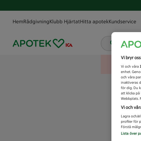
Hem
Rådgivning
Klubb Hjärtat
Hitta apotek
Kundservice
Vad letar
Vi bryr os
Vi och våra
enhet. Genom
och våra par
inaktiveras 
för dig. Du 
att klicka p
Webbplats. M
Vi och vår
Lagra och/el
profiler för
Förstå målgr
Lista över p