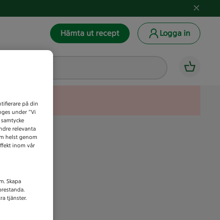
Hämta ut recept
Logga in
tifierare på din
anges under ”Vi
t samtycke
indre relevanta
som helst genom
ffekt inom vår
am. Skapa
prestanda.
a tjänster.