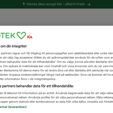
💊 Hämta dina recept här -
alltid fri frakt
 du efter idag?
s om din integritet
Unknown error
1
partners lagrar och får tillgång till personuppgifter som webbläsardata eller unika iden
 att välja Jag accepterar tillåter du att spårningstekniker används för de syften som 
tners behandlar data för att tillhandahålla”. Om du väljer Avvisa alla eller återkallar dit
de. Om spårare är inaktiverade kan visst innehåll och vissa annonser som du ser vara m
kan återkomma till denna meny för att ändra dina val eller återkalla ditt samtycke när 
å länken Anpassa cookieinställningar längst ned på webbsidan. Dina val kommer att ha e
er information finns i vår integritetspolicy.
a partners behandlar data för att tillhandahålla:
ler få åtkomst till information på en enhet. Använda begränsade data för att välja rekl
 personaliserad reklam. Använda profiler för att välja personaliserad reklam. Mäta reklam
upper genom statistik eller kombinationer av data från olika källor. Utveckla och förbättr
artner (leverantörer)