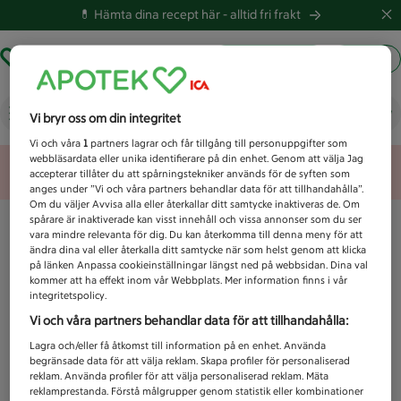
💊 Hämta dina recept här -
alltid fri frakt
Hämta ut recept
Logga in
Vad letar du efter idag?
Vi bryr oss om din integritet
Vi och våra
1
partners lagrar och får tillgång till personuppgifter som
webbläsardata eller unika identifierare på din enhet. Genom att välja Jag
Unknown error
accepterar tillåter du att spårningstekniker används för de syften som
anges under ”Vi och våra partners behandlar data för att tillhandahålla”.
Om du väljer Avvisa alla eller återkallar ditt samtycke inaktiveras de. Om
spårare är inaktiverade kan visst innehåll och vissa annonser som du ser
vara mindre relevanta för dig. Du kan återkomma till denna meny för att
ändra dina val eller återkalla ditt samtycke när som helst genom att klicka
på länken Anpassa cookieinställningar längst ned på webbsidan. Dina val
kommer att ha effekt inom vår Webbplats. Mer information finns i vår
integritetspolicy.
Vi och våra partners behandlar data för att tillhandahålla:
Lagra och/eller få åtkomst till information på en enhet. Använda
begränsade data för att välja reklam. Skapa profiler för personaliserad
reklam. Använda profiler för att välja personaliserad reklam. Mäta
reklamprestanda. Förstå målgrupper genom statistik eller kombinationer