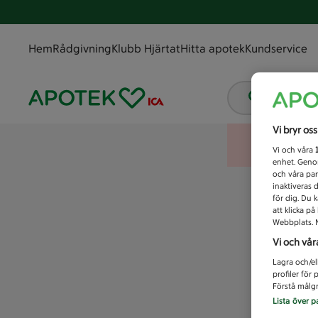
Hem
Rådgivning
Klubb Hjärtat
Hitta apotek
Kundservice
Vad letar
Vi bryr os
Vi och våra
enhet. Genom
och våra par
inaktiveras 
för dig. Du 
att klicka p
Webbplats. M
Vi och vår
Lagra och/el
profiler för
Förstå målgr
Lista över p