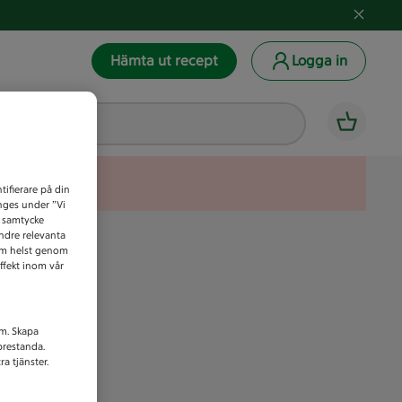
Hämta ut recept
Logga in
tifierare på din
anges under ”Vi
t samtycke
indre relevanta
som helst genom
ffekt inom vår
am. Skapa
prestanda.
a tjänster.