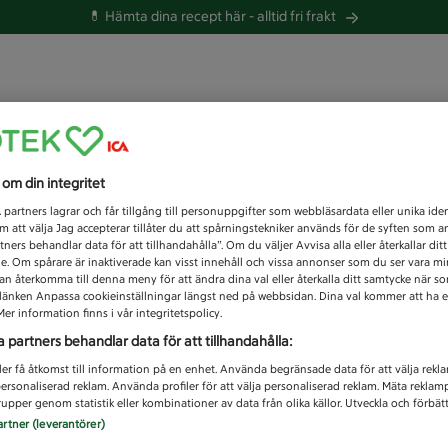
💊 Hämta dina recept här -
alltid fri frakt
 du efter idag?
s om din integritet
Unknown error
1
partners lagrar och får tillgång till personuppgifter som webbläsardata eller unika iden
 att välja Jag accepterar tillåter du att spårningstekniker används för de syften som 
tners behandlar data för att tillhandahålla”. Om du väljer Avvisa alla eller återkallar dit
de. Om spårare är inaktiverade kan visst innehåll och vissa annonser som du ser vara m
kan återkomma till denna meny för att ändra dina val eller återkalla ditt samtycke när 
å länken Anpassa cookieinställningar längst ned på webbsidan. Dina val kommer att ha e
er information finns i vår integritetspolicy.
a partners behandlar data för att tillhandahålla:
ler få åtkomst till information på en enhet. Använda begränsade data för att välja rekl
 personaliserad reklam. Använda profiler för att välja personaliserad reklam. Mäta reklam
upper genom statistik eller kombinationer av data från olika källor. Utveckla och förbättr
artner (leverantörer)