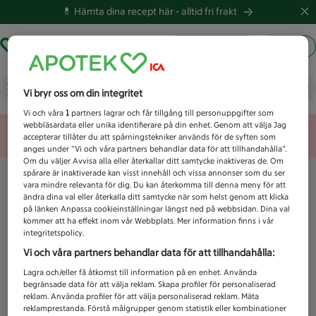
💊 Hämta dina recept här -
alltid fri frakt
Hämta ut recept
Logga in
Vad letar du efter idag?
Vi bryr oss om din integritet
Vi och våra
1
partners lagrar och får tillgång till personuppgifter som
webbläsardata eller unika identifierare på din enhet. Genom att välja Jag
Unknown error
accepterar tillåter du att spårningstekniker används för de syften som
anges under ”Vi och våra partners behandlar data för att tillhandahålla”.
Om du väljer Avvisa alla eller återkallar ditt samtycke inaktiveras de. Om
spårare är inaktiverade kan visst innehåll och vissa annonser som du ser
vara mindre relevanta för dig. Du kan återkomma till denna meny för att
ändra dina val eller återkalla ditt samtycke när som helst genom att klicka
på länken Anpassa cookieinställningar längst ned på webbsidan. Dina val
kommer att ha effekt inom vår Webbplats. Mer information finns i vår
integritetspolicy.
Vi och våra partners behandlar data för att tillhandahålla:
Lagra och/eller få åtkomst till information på en enhet. Använda
begränsade data för att välja reklam. Skapa profiler för personaliserad
reklam. Använda profiler för att välja personaliserad reklam. Mäta
reklamprestanda. Förstå målgrupper genom statistik eller kombinationer