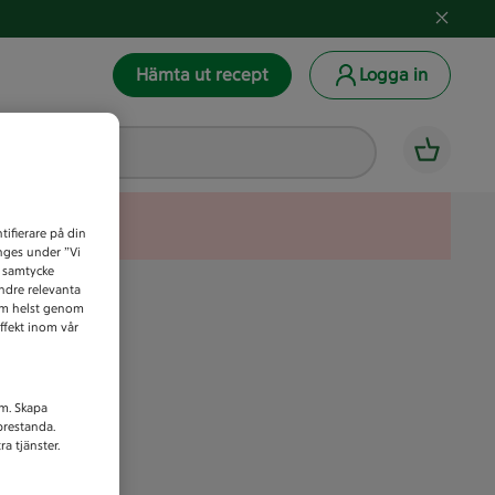
Hämta ut recept
Logga in
tifierare på din
anges under ”Vi
t samtycke
indre relevanta
som helst genom
ffekt inom vår
am. Skapa
prestanda.
a tjänster.