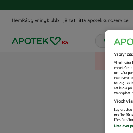
Hem
Rådgivning
Klubb Hjärtat
Hitta apotek
Kundservice
Vad letar
Vi bryr os
Vi och våra
enhet. Genom
och våra par
inaktiveras 
för dig. Du 
att klicka p
Webbplats. M
Vi och vår
Lagra och/el
profiler för
Förstå målgr
Lista över p