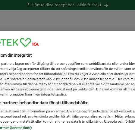
💊 Hämta dina recept här -
alltid fri frakt
 du efter idag?
s om din integritet
Unknown error
1
partners lagrar och får tillgång till personuppgifter som webbläsardata eller unika iden
 att välja Jag accepterar tillåter du att spårningstekniker används för de syften som 
tners behandlar data för att tillhandahålla”. Om du väljer Avvisa alla eller återkallar dit
de. Om spårare är inaktiverade kan visst innehåll och vissa annonser som du ser vara m
kan återkomma till denna meny för att ändra dina val eller återkalla ditt samtycke när 
å länken Anpassa cookieinställningar längst ned på webbsidan. Dina val kommer att ha e
er information finns i vår integritetspolicy.
a partners behandlar data för att tillhandahålla:
ler få åtkomst till information på en enhet. Använda begränsade data för att välja rekl
 personaliserad reklam. Använda profiler för att välja personaliserad reklam. Mäta reklam
upper genom statistik eller kombinationer av data från olika källor. Utveckla och förbättr
artner (leverantörer)