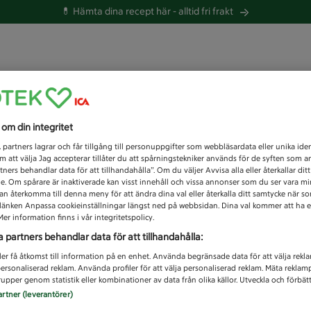
💊 Hämta dina recept här -
alltid fri frakt
 du efter idag?
s om din integritet
Unknown error
1
partners lagrar och får tillgång till personuppgifter som webbläsardata eller unika iden
 att välja Jag accepterar tillåter du att spårningstekniker används för de syften som 
tners behandlar data för att tillhandahålla”. Om du väljer Avvisa alla eller återkallar dit
de. Om spårare är inaktiverade kan visst innehåll och vissa annonser som du ser vara m
kan återkomma till denna meny för att ändra dina val eller återkalla ditt samtycke när 
å länken Anpassa cookieinställningar längst ned på webbsidan. Dina val kommer att ha e
er information finns i vår integritetspolicy.
a partners behandlar data för att tillhandahålla:
ler få åtkomst till information på en enhet. Använda begränsade data för att välja rekl
 personaliserad reklam. Använda profiler för att välja personaliserad reklam. Mäta reklam
upper genom statistik eller kombinationer av data från olika källor. Utveckla och förbättr
artner (leverantörer)