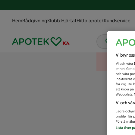
Hem
Rådgivning
Klubb Hjärtat
Hitta apotek
Kundservice
Vad letar
Vi bryr os
Vi och våra
enhet. Genom
och våra par
inaktiveras 
för dig. Du 
att klicka p
Webbplats. M
Vi och vår
Lagra och/el
profiler för
Förstå målgr
Lista över p