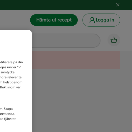
Hämta ut recept
Logga in
tifierare på din
anges under ”Vi
t samtycke
indre relevanta
som helst genom
ffekt inom vår
am. Skapa
prestanda.
a tjänster.