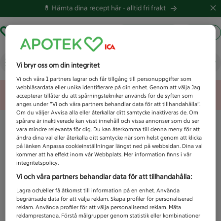
💊 Hämta dina recept här -
alltid fri frakt
Hämta ut recept
Logga in
Vad letar du efter idag?
Vi bryr oss om din integritet
Vi och våra
1
partners lagrar och får tillgång till personuppgifter som
webbläsardata eller unika identifierare på din enhet. Genom att välja Jag
Unknown error
accepterar tillåter du att spårningstekniker används för de syften som
anges under ”Vi och våra partners behandlar data för att tillhandahålla”.
Om du väljer Avvisa alla eller återkallar ditt samtycke inaktiveras de. Om
spårare är inaktiverade kan visst innehåll och vissa annonser som du ser
vara mindre relevanta för dig. Du kan återkomma till denna meny för att
ändra dina val eller återkalla ditt samtycke när som helst genom att klicka
på länken Anpassa cookieinställningar längst ned på webbsidan. Dina val
kommer att ha effekt inom vår Webbplats. Mer information finns i vår
integritetspolicy.
Vi och våra partners behandlar data för att tillhandahålla:
Lagra och/eller få åtkomst till information på en enhet. Använda
begränsade data för att välja reklam. Skapa profiler för personaliserad
reklam. Använda profiler för att välja personaliserad reklam. Mäta
reklamprestanda. Förstå målgrupper genom statistik eller kombinationer