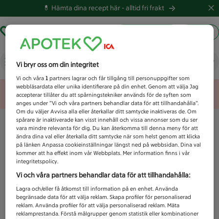
💊 Hämta dina recept här -
alltid fri frakt
Hämta ut recept
Logga in
Vad letar du efter idag?
Vi bryr oss om din integritet
Vi och våra
1
partners lagrar och får tillgång till personuppgifter som
webbläsardata eller unika identifierare på din enhet. Genom att välja Jag
Unknown error
accepterar tillåter du att spårningstekniker används för de syften som
anges under ”Vi och våra partners behandlar data för att tillhandahålla”.
Om du väljer Avvisa alla eller återkallar ditt samtycke inaktiveras de. Om
spårare är inaktiverade kan visst innehåll och vissa annonser som du ser
vara mindre relevanta för dig. Du kan återkomma till denna meny för att
ändra dina val eller återkalla ditt samtycke när som helst genom att klicka
på länken Anpassa cookieinställningar längst ned på webbsidan. Dina val
kommer att ha effekt inom vår Webbplats. Mer information finns i vår
integritetspolicy.
Vi och våra partners behandlar data för att tillhandahålla:
Lagra och/eller få åtkomst till information på en enhet. Använda
begränsade data för att välja reklam. Skapa profiler för personaliserad
reklam. Använda profiler för att välja personaliserad reklam. Mäta
reklamprestanda. Förstå målgrupper genom statistik eller kombinationer