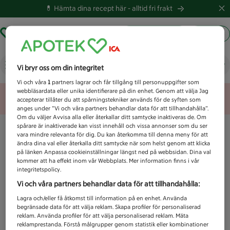
💊 Hämta dina recept här -
alltid fri frakt
Hämta ut recept
Logga in
Vad letar du efter idag?
Vi bryr oss om din integritet
Vi och våra
1
partners lagrar och får tillgång till personuppgifter som
webbläsardata eller unika identifierare på din enhet. Genom att välja Jag
Unknown error
accepterar tillåter du att spårningstekniker används för de syften som
anges under ”Vi och våra partners behandlar data för att tillhandahålla”.
Om du väljer Avvisa alla eller återkallar ditt samtycke inaktiveras de. Om
spårare är inaktiverade kan visst innehåll och vissa annonser som du ser
vara mindre relevanta för dig. Du kan återkomma till denna meny för att
ändra dina val eller återkalla ditt samtycke när som helst genom att klicka
på länken Anpassa cookieinställningar längst ned på webbsidan. Dina val
kommer att ha effekt inom vår Webbplats. Mer information finns i vår
integritetspolicy.
Vi och våra partners behandlar data för att tillhandahålla:
Lagra och/eller få åtkomst till information på en enhet. Använda
begränsade data för att välja reklam. Skapa profiler för personaliserad
reklam. Använda profiler för att välja personaliserad reklam. Mäta
reklamprestanda. Förstå målgrupper genom statistik eller kombinationer