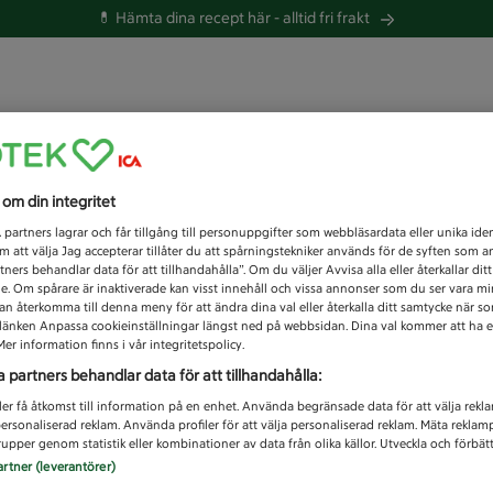
💊 Hämta dina recept här -
alltid fri frakt
 du efter idag?
s om din integritet
Unknown error
1
partners lagrar och får tillgång till personuppgifter som webbläsardata eller unika iden
 att välja Jag accepterar tillåter du att spårningstekniker används för de syften som 
tners behandlar data för att tillhandahålla”. Om du väljer Avvisa alla eller återkallar dit
de. Om spårare är inaktiverade kan visst innehåll och vissa annonser som du ser vara m
kan återkomma till denna meny för att ändra dina val eller återkalla ditt samtycke när 
å länken Anpassa cookieinställningar längst ned på webbsidan. Dina val kommer att ha e
er information finns i vår integritetspolicy.
a partners behandlar data för att tillhandahålla:
ler få åtkomst till information på en enhet. Använda begränsade data för att välja rekl
 personaliserad reklam. Använda profiler för att välja personaliserad reklam. Mäta reklam
upper genom statistik eller kombinationer av data från olika källor. Utveckla och förbättr
artner (leverantörer)