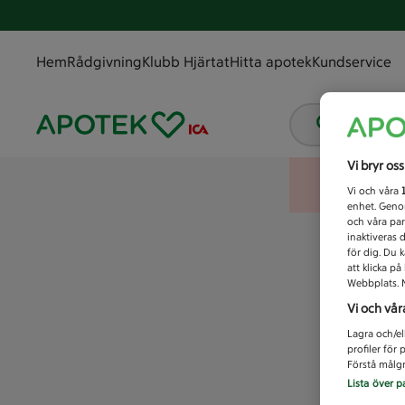
Hem
Rådgivning
Klubb Hjärtat
Hitta apotek
Kundservice
Vad letar
Vi bryr os
Vi och våra
enhet. Genom
och våra par
inaktiveras 
för dig. Du 
att klicka p
Webbplats. M
Vi och vår
Lagra och/el
profiler för
Förstå målgr
Lista över p