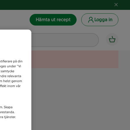
Hämta ut recept
Logga in
tifierare på din
anges under ”Vi
t samtycke
indre relevanta
som helst genom
ffekt inom vår
am. Skapa
prestanda.
a tjänster.