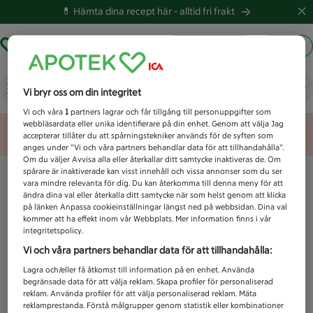
💊 Hämta dina recept här -
alltid fri frakt
Hämta ut recept
Logga in
Vad letar du efter idag?
Vi bryr oss om din integritet
Vi och våra
1
partners lagrar och får tillgång till personuppgifter som
webbläsardata eller unika identifierare på din enhet. Genom att välja Jag
Unknown error
accepterar tillåter du att spårningstekniker används för de syften som
anges under ”Vi och våra partners behandlar data för att tillhandahålla”.
Om du väljer Avvisa alla eller återkallar ditt samtycke inaktiveras de. Om
spårare är inaktiverade kan visst innehåll och vissa annonser som du ser
vara mindre relevanta för dig. Du kan återkomma till denna meny för att
ändra dina val eller återkalla ditt samtycke när som helst genom att klicka
på länken Anpassa cookieinställningar längst ned på webbsidan. Dina val
kommer att ha effekt inom vår Webbplats. Mer information finns i vår
integritetspolicy.
Vi och våra partners behandlar data för att tillhandahålla:
Lagra och/eller få åtkomst till information på en enhet. Använda
begränsade data för att välja reklam. Skapa profiler för personaliserad
reklam. Använda profiler för att välja personaliserad reklam. Mäta
reklamprestanda. Förstå målgrupper genom statistik eller kombinationer