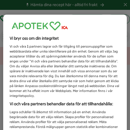
💊 Hämta dina recept här -
alltid fri frakt
Hämta ut recept
Logga in
Vad letar du efter idag?
Vi bryr oss om din integritet
Vi och våra
1
partners lagrar och får tillgång till personuppgifter som
webbläsardata eller unika identifierare på din enhet. Genom att välja Jag
Unknown error
accepterar tillåter du att spårningstekniker används för de syften som
anges under ”Vi och våra partners behandlar data för att tillhandahålla”.
Om du väljer Avvisa alla eller återkallar ditt samtycke inaktiveras de. Om
spårare är inaktiverade kan visst innehåll och vissa annonser som du ser
vara mindre relevanta för dig. Du kan återkomma till denna meny för att
ändra dina val eller återkalla ditt samtycke när som helst genom att klicka
på länken Anpassa cookieinställningar längst ned på webbsidan. Dina val
kommer att ha effekt inom vår Webbplats. Mer information finns i vår
integritetspolicy.
Vi och våra partners behandlar data för att tillhandahålla:
Lagra och/eller få åtkomst till information på en enhet. Använda
begränsade data för att välja reklam. Skapa profiler för personaliserad
reklam. Använda profiler för att välja personaliserad reklam. Mäta
reklamprestanda. Förstå målgrupper genom statistik eller kombinationer