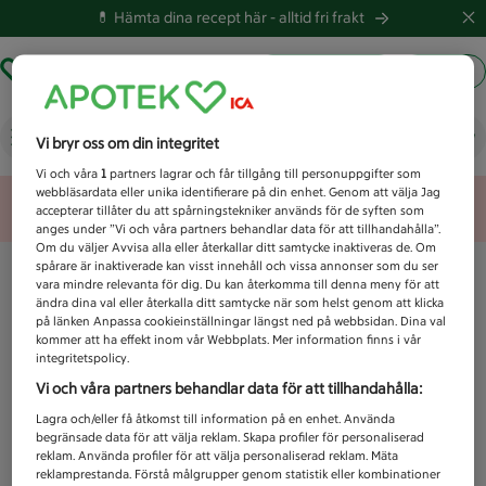
💊 Hämta dina recept här -
alltid fri frakt
Hämta ut recept
Logga in
Vad letar du efter idag?
Vi bryr oss om din integritet
Vi och våra
1
partners lagrar och får tillgång till personuppgifter som
webbläsardata eller unika identifierare på din enhet. Genom att välja Jag
Unknown error
accepterar tillåter du att spårningstekniker används för de syften som
anges under ”Vi och våra partners behandlar data för att tillhandahålla”.
Om du väljer Avvisa alla eller återkallar ditt samtycke inaktiveras de. Om
spårare är inaktiverade kan visst innehåll och vissa annonser som du ser
vara mindre relevanta för dig. Du kan återkomma till denna meny för att
ändra dina val eller återkalla ditt samtycke när som helst genom att klicka
på länken Anpassa cookieinställningar längst ned på webbsidan. Dina val
kommer att ha effekt inom vår Webbplats. Mer information finns i vår
integritetspolicy.
Vi och våra partners behandlar data för att tillhandahålla:
Lagra och/eller få åtkomst till information på en enhet. Använda
begränsade data för att välja reklam. Skapa profiler för personaliserad
reklam. Använda profiler för att välja personaliserad reklam. Mäta
reklamprestanda. Förstå målgrupper genom statistik eller kombinationer