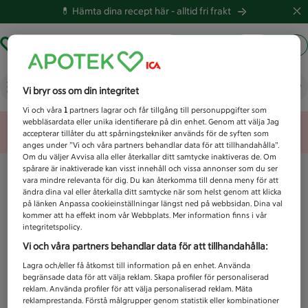
💊 Hämta dina recept här -
alltid fri frakt
Hämta ut recept
Logga in
Vad letar du efter idag?
Vi bryr oss om din integritet
Vi och våra
1
partners lagrar och får tillgång till personuppgifter som
webbläsardata eller unika identifierare på din enhet. Genom att välja Jag
Unknown error
accepterar tillåter du att spårningstekniker används för de syften som
anges under ”Vi och våra partners behandlar data för att tillhandahålla”.
Om du väljer Avvisa alla eller återkallar ditt samtycke inaktiveras de. Om
spårare är inaktiverade kan visst innehåll och vissa annonser som du ser
vara mindre relevanta för dig. Du kan återkomma till denna meny för att
ändra dina val eller återkalla ditt samtycke när som helst genom att klicka
på länken Anpassa cookieinställningar längst ned på webbsidan. Dina val
kommer att ha effekt inom vår Webbplats. Mer information finns i vår
integritetspolicy.
Vi och våra partners behandlar data för att tillhandahålla:
Lagra och/eller få åtkomst till information på en enhet. Använda
begränsade data för att välja reklam. Skapa profiler för personaliserad
reklam. Använda profiler för att välja personaliserad reklam. Mäta
reklamprestanda. Förstå målgrupper genom statistik eller kombinationer