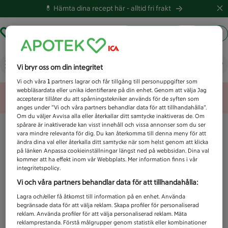
💊 Hämta dina recept här -
alltid fri frakt
Hämta ut recept
Logga in
Vad letar du efter idag?
Vi bryr oss om din integritet
Vi och våra
1
partners lagrar och får tillgång till personuppgifter som
webbläsardata eller unika identifierare på din enhet. Genom att välja Jag
Unknown error
accepterar tillåter du att spårningstekniker används för de syften som
anges under ”Vi och våra partners behandlar data för att tillhandahålla”.
Om du väljer Avvisa alla eller återkallar ditt samtycke inaktiveras de. Om
spårare är inaktiverade kan visst innehåll och vissa annonser som du ser
vara mindre relevanta för dig. Du kan återkomma till denna meny för att
ändra dina val eller återkalla ditt samtycke när som helst genom att klicka
på länken Anpassa cookieinställningar längst ned på webbsidan. Dina val
kommer att ha effekt inom vår Webbplats. Mer information finns i vår
integritetspolicy.
Vi och våra partners behandlar data för att tillhandahålla:
Lagra och/eller få åtkomst till information på en enhet. Använda
begränsade data för att välja reklam. Skapa profiler för personaliserad
reklam. Använda profiler för att välja personaliserad reklam. Mäta
reklamprestanda. Förstå målgrupper genom statistik eller kombinationer