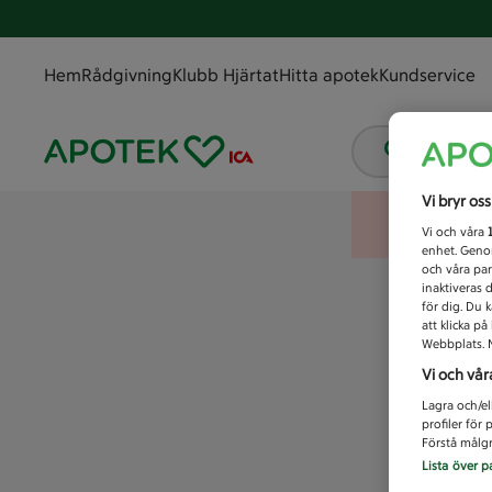
Hem
Rådgivning
Klubb Hjärtat
Hitta apotek
Kundservice
Vad letar
Vi bryr os
Vi och våra
enhet. Genom
och våra par
inaktiveras 
för dig. Du 
att klicka p
Webbplats. M
Vi och vår
Lagra och/el
profiler för
Förstå målgr
Lista över p