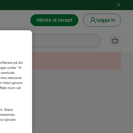
Hämta ut recept
Logga in
tifierare på din
anges under ”Vi
t samtycke
indre relevanta
som helst genom
ffekt inom vår
am. Skapa
prestanda.
a tjänster.