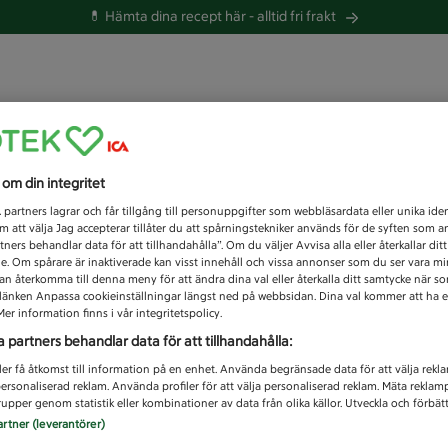
💊 Hämta dina recept här -
alltid fri frakt
 du efter idag?
s om din integritet
Unknown error
1
partners lagrar och får tillgång till personuppgifter som webbläsardata eller unika iden
 att välja Jag accepterar tillåter du att spårningstekniker används för de syften som 
tners behandlar data för att tillhandahålla”. Om du väljer Avvisa alla eller återkallar dit
de. Om spårare är inaktiverade kan visst innehåll och vissa annonser som du ser vara m
kan återkomma till denna meny för att ändra dina val eller återkalla ditt samtycke när 
å länken Anpassa cookieinställningar längst ned på webbsidan. Dina val kommer att ha e
er information finns i vår integritetspolicy.
a partners behandlar data för att tillhandahålla:
ler få åtkomst till information på en enhet. Använda begränsade data för att välja rekl
 personaliserad reklam. Använda profiler för att välja personaliserad reklam. Mäta reklam
upper genom statistik eller kombinationer av data från olika källor. Utveckla och förbättr
artner (leverantörer)