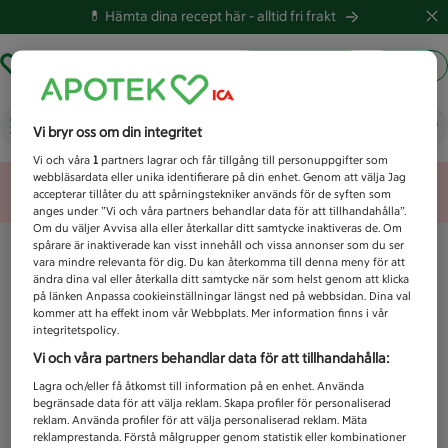
💊 Hämta dina recept här -
alltid fri frakt
Hämta ut recept
Logga in
Vad letar du efter idag?
Vi bryr oss om din integritet
Vi och våra
1
partners lagrar och får tillgång till personuppgifter som
webbläsardata eller unika identifierare på din enhet. Genom att välja Jag
Unknown error
accepterar tillåter du att spårningstekniker används för de syften som
anges under ”Vi och våra partners behandlar data för att tillhandahålla”.
Om du väljer Avvisa alla eller återkallar ditt samtycke inaktiveras de. Om
spårare är inaktiverade kan visst innehåll och vissa annonser som du ser
vara mindre relevanta för dig. Du kan återkomma till denna meny för att
ändra dina val eller återkalla ditt samtycke när som helst genom att klicka
på länken Anpassa cookieinställningar längst ned på webbsidan. Dina val
kommer att ha effekt inom vår Webbplats. Mer information finns i vår
integritetspolicy.
Vi och våra partners behandlar data för att tillhandahålla:
Lagra och/eller få åtkomst till information på en enhet. Använda
begränsade data för att välja reklam. Skapa profiler för personaliserad
reklam. Använda profiler för att välja personaliserad reklam. Mäta
reklamprestanda. Förstå målgrupper genom statistik eller kombinationer