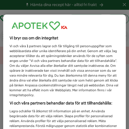
💊 Hämta dina recept här -
alltid fri frakt
Hämta ut recept
Logga in
Vad letar du efter idag?
Vi bryr oss om din integritet
Vi och våra
1
partners lagrar och får tillgång till personuppgifter som
webbläsardata eller unika identifierare på din enhet. Genom att välja Jag
Unknown error
accepterar tillåter du att spårningstekniker används för de syften som
anges under ”Vi och våra partners behandlar data för att tillhandahålla”.
Om du väljer Avvisa alla eller återkallar ditt samtycke inaktiveras de. Om
spårare är inaktiverade kan visst innehåll och vissa annonser som du ser
vara mindre relevanta för dig. Du kan återkomma till denna meny för att
ändra dina val eller återkalla ditt samtycke när som helst genom att klicka
på länken Anpassa cookieinställningar längst ned på webbsidan. Dina val
kommer att ha effekt inom vår Webbplats. Mer information finns i vår
integritetspolicy.
Vi och våra partners behandlar data för att tillhandahålla:
Lagra och/eller få åtkomst till information på en enhet. Använda
begränsade data för att välja reklam. Skapa profiler för personaliserad
reklam. Använda profiler för att välja personaliserad reklam. Mäta
reklamprestanda. Förstå målgrupper genom statistik eller kombinationer