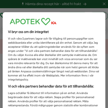
💊 Hämta dina recept här -
alltid fri frakt
Hämta ut recept
Logga in
Vad letar du efter idag?
Vi bryr oss om din integritet
Vi och våra
1
partners lagrar och får tillgång till personuppgifter som
webbläsardata eller unika identifierare på din enhet. Genom att välja Jag
Unknown error
accepterar tillåter du att spårningstekniker används för de syften som
anges under ”Vi och våra partners behandlar data för att tillhandahålla”.
Om du väljer Avvisa alla eller återkallar ditt samtycke inaktiveras de. Om
spårare är inaktiverade kan visst innehåll och vissa annonser som du ser
vara mindre relevanta för dig. Du kan återkomma till denna meny för att
ändra dina val eller återkalla ditt samtycke när som helst genom att klicka
på länken Anpassa cookieinställningar längst ned på webbsidan. Dina val
kommer att ha effekt inom vår Webbplats. Mer information finns i vår
integritetspolicy.
Vi och våra partners behandlar data för att tillhandahålla:
Lagra och/eller få åtkomst till information på en enhet. Använda
begränsade data för att välja reklam. Skapa profiler för personaliserad
reklam. Använda profiler för att välja personaliserad reklam. Mäta
reklamprestanda. Förstå målgrupper genom statistik eller kombinationer