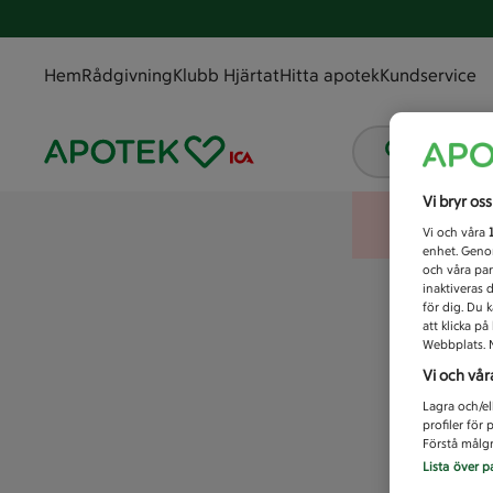
Hem
Rådgivning
Klubb Hjärtat
Hitta apotek
Kundservice
Vad letar
Vi bryr os
Vi och våra
enhet. Genom
och våra par
inaktiveras 
för dig. Du 
att klicka p
Webbplats. M
Vi och vår
Lagra och/el
profiler för
Förstå målgr
Lista över p