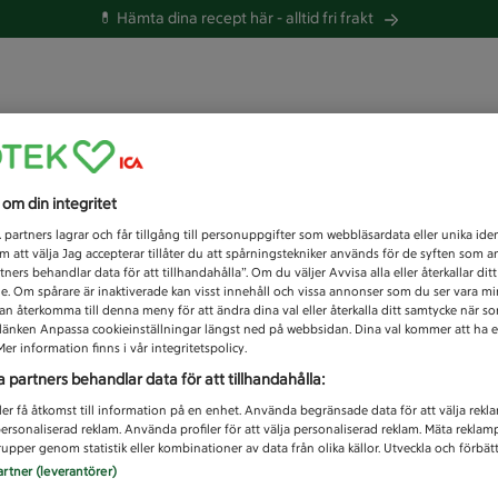
💊 Hämta dina recept här -
alltid fri frakt
 du efter idag?
s om din integritet
Unknown error
1
partners lagrar och får tillgång till personuppgifter som webbläsardata eller unika iden
 att välja Jag accepterar tillåter du att spårningstekniker används för de syften som 
tners behandlar data för att tillhandahålla”. Om du väljer Avvisa alla eller återkallar dit
de. Om spårare är inaktiverade kan visst innehåll och vissa annonser som du ser vara m
kan återkomma till denna meny för att ändra dina val eller återkalla ditt samtycke när 
å länken Anpassa cookieinställningar längst ned på webbsidan. Dina val kommer att ha e
er information finns i vår integritetspolicy.
a partners behandlar data för att tillhandahålla:
ler få åtkomst till information på en enhet. Använda begränsade data för att välja rekl
 personaliserad reklam. Använda profiler för att välja personaliserad reklam. Mäta reklam
upper genom statistik eller kombinationer av data från olika källor. Utveckla och förbättr
artner (leverantörer)