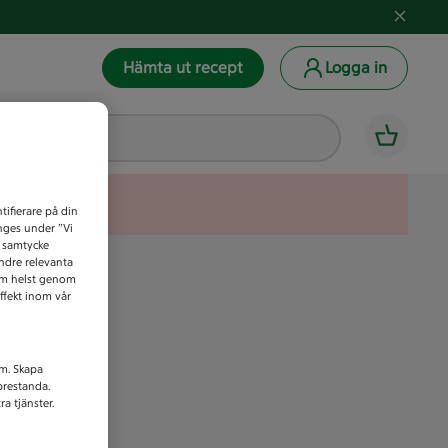
Hämta ut recept
Logga in
tifierare på din
anges under ”Vi
t samtycke
indre relevanta
som helst genom
ffekt inom vår
am. Skapa
prestanda.
a tjänster.