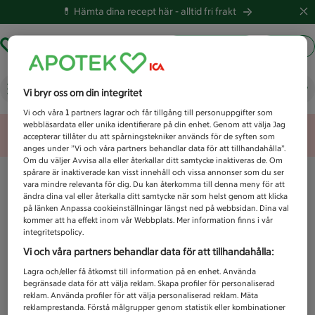
💊 Hämta dina recept här -
alltid fri frakt
Hämta ut recept
Logga in
Vad letar du efter idag?
Vi bryr oss om din integritet
Vi och våra
1
partners lagrar och får tillgång till personuppgifter som
webbläsardata eller unika identifierare på din enhet. Genom att välja Jag
Unknown error
accepterar tillåter du att spårningstekniker används för de syften som
anges under ”Vi och våra partners behandlar data för att tillhandahålla”.
Om du väljer Avvisa alla eller återkallar ditt samtycke inaktiveras de. Om
spårare är inaktiverade kan visst innehåll och vissa annonser som du ser
vara mindre relevanta för dig. Du kan återkomma till denna meny för att
ändra dina val eller återkalla ditt samtycke när som helst genom att klicka
på länken Anpassa cookieinställningar längst ned på webbsidan. Dina val
kommer att ha effekt inom vår Webbplats. Mer information finns i vår
integritetspolicy.
Vi och våra partners behandlar data för att tillhandahålla:
Lagra och/eller få åtkomst till information på en enhet. Använda
begränsade data för att välja reklam. Skapa profiler för personaliserad
reklam. Använda profiler för att välja personaliserad reklam. Mäta
reklamprestanda. Förstå målgrupper genom statistik eller kombinationer