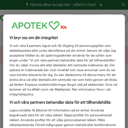
💊 Hämta dina recept här -
alltid fri frakt
Hämta ut recept
Logga in
Vad letar du efter idag?
Vi bryr oss om din integritet
Vi och våra
1
partners lagrar och får tillgång till personuppgifter som
webbläsardata eller unika identifierare på din enhet. Genom att välja Jag
Unknown error
accepterar tillåter du att spårningstekniker används för de syften som
anges under ”Vi och våra partners behandlar data för att tillhandahålla”.
Om du väljer Avvisa alla eller återkallar ditt samtycke inaktiveras de. Om
spårare är inaktiverade kan visst innehåll och vissa annonser som du ser
vara mindre relevanta för dig. Du kan återkomma till denna meny för att
ändra dina val eller återkalla ditt samtycke när som helst genom att klicka
på länken Anpassa cookieinställningar längst ned på webbsidan. Dina val
kommer att ha effekt inom vår Webbplats. Mer information finns i vår
integritetspolicy.
Vi och våra partners behandlar data för att tillhandahålla:
Lagra och/eller få åtkomst till information på en enhet. Använda
begränsade data för att välja reklam. Skapa profiler för personaliserad
reklam. Använda profiler för att välja personaliserad reklam. Mäta
reklamprestanda. Förstå målgrupper genom statistik eller kombinationer