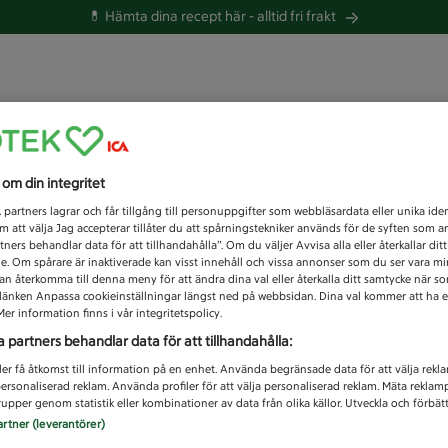
💊 Hämta dina recept här -
alltid fri frakt
 du efter idag?
s om din integritet
Unknown error
1
partners lagrar och får tillgång till personuppgifter som webbläsardata eller unika iden
 att välja Jag accepterar tillåter du att spårningstekniker används för de syften som 
tners behandlar data för att tillhandahålla”. Om du väljer Avvisa alla eller återkallar dit
de. Om spårare är inaktiverade kan visst innehåll och vissa annonser som du ser vara m
kan återkomma till denna meny för att ändra dina val eller återkalla ditt samtycke när 
å länken Anpassa cookieinställningar längst ned på webbsidan. Dina val kommer att ha e
er information finns i vår integritetspolicy.
a partners behandlar data för att tillhandahålla:
ler få åtkomst till information på en enhet. Använda begränsade data för att välja rekl
 personaliserad reklam. Använda profiler för att välja personaliserad reklam. Mäta reklam
upper genom statistik eller kombinationer av data från olika källor. Utveckla och förbättr
artner (leverantörer)