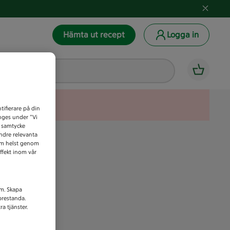
Hämta ut recept
Logga in
tifierare på din
anges under ”Vi
t samtycke
indre relevanta
som helst genom
ffekt inom vår
am. Skapa
prestanda.
a tjänster.