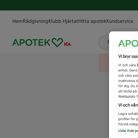
Hem
Rådgivning
Klubb Hjärtat
Hitta apotek
Kundservice
Vad letar
Vi bryr os
Vi och våra
enhet. Genom
och våra par
inaktiveras 
för dig. Du 
att klicka p
Webbplats. M
Vi och vår
Lagra och/el
profiler för
Förstå målgr
Lista över p