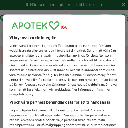
💊 Hämta dina recept här -
alltid fri frakt
Hämta ut recept
Logga in
Vad letar du efter idag?
Vi bryr oss om din integritet
Vi och våra
1
partners lagrar och får tillgång till personuppgifter som
webbläsardata eller unika identifierare på din enhet. Genom att välja Jag
Unknown error
accepterar tillåter du att spårningstekniker används för de syften som
anges under ”Vi och våra partners behandlar data för att tillhandahålla”.
Om du väljer Avvisa alla eller återkallar ditt samtycke inaktiveras de. Om
spårare är inaktiverade kan visst innehåll och vissa annonser som du ser
vara mindre relevanta för dig. Du kan återkomma till denna meny för att
ändra dina val eller återkalla ditt samtycke när som helst genom att klicka
på länken Anpassa cookieinställningar längst ned på webbsidan. Dina val
kommer att ha effekt inom vår Webbplats. Mer information finns i vår
integritetspolicy.
Vi och våra partners behandlar data för att tillhandahålla:
Lagra och/eller få åtkomst till information på en enhet. Använda
begränsade data för att välja reklam. Skapa profiler för personaliserad
reklam. Använda profiler för att välja personaliserad reklam. Mäta
reklamprestanda. Förstå målgrupper genom statistik eller kombinationer