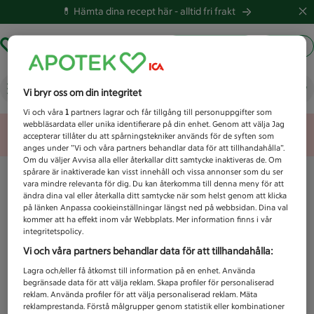
💊 Hämta dina recept här -
alltid fri frakt
Hämta ut recept
Logga in
Vad letar du efter idag?
Vi bryr oss om din integritet
Vi och våra
1
partners lagrar och får tillgång till personuppgifter som
webbläsardata eller unika identifierare på din enhet. Genom att välja Jag
Unknown error
accepterar tillåter du att spårningstekniker används för de syften som
anges under ”Vi och våra partners behandlar data för att tillhandahålla”.
Om du väljer Avvisa alla eller återkallar ditt samtycke inaktiveras de. Om
spårare är inaktiverade kan visst innehåll och vissa annonser som du ser
vara mindre relevanta för dig. Du kan återkomma till denna meny för att
ändra dina val eller återkalla ditt samtycke när som helst genom att klicka
på länken Anpassa cookieinställningar längst ned på webbsidan. Dina val
kommer att ha effekt inom vår Webbplats. Mer information finns i vår
integritetspolicy.
Vi och våra partners behandlar data för att tillhandahålla:
Lagra och/eller få åtkomst till information på en enhet. Använda
begränsade data för att välja reklam. Skapa profiler för personaliserad
reklam. Använda profiler för att välja personaliserad reklam. Mäta
reklamprestanda. Förstå målgrupper genom statistik eller kombinationer