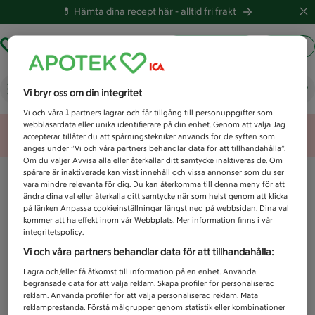
💊 Hämta dina recept här -
alltid fri frakt
Hämta ut recept
Logga in
Vad letar du efter idag?
Vi bryr oss om din integritet
Vi och våra
1
partners lagrar och får tillgång till personuppgifter som
webbläsardata eller unika identifierare på din enhet. Genom att välja Jag
Unknown error
accepterar tillåter du att spårningstekniker används för de syften som
anges under ”Vi och våra partners behandlar data för att tillhandahålla”.
Om du väljer Avvisa alla eller återkallar ditt samtycke inaktiveras de. Om
spårare är inaktiverade kan visst innehåll och vissa annonser som du ser
vara mindre relevanta för dig. Du kan återkomma till denna meny för att
ändra dina val eller återkalla ditt samtycke när som helst genom att klicka
på länken Anpassa cookieinställningar längst ned på webbsidan. Dina val
kommer att ha effekt inom vår Webbplats. Mer information finns i vår
integritetspolicy.
Vi och våra partners behandlar data för att tillhandahålla:
Lagra och/eller få åtkomst till information på en enhet. Använda
begränsade data för att välja reklam. Skapa profiler för personaliserad
reklam. Använda profiler för att välja personaliserad reklam. Mäta
reklamprestanda. Förstå målgrupper genom statistik eller kombinationer